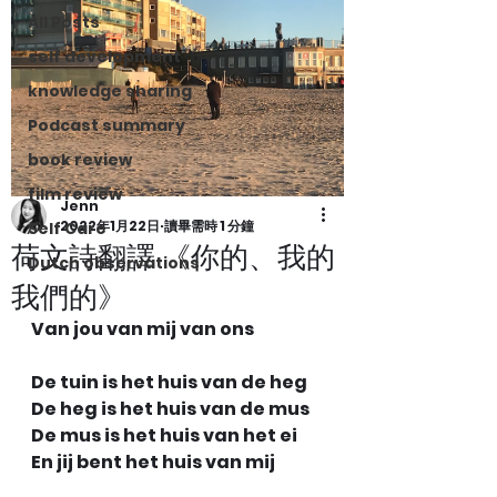
All Posts
self development
knowledge sharing
Podcast summary
book review
film review
Jenn
2022年1月22日
讀畢需時 1 分鐘
Self Care
荷文詩翻譯 《你的、我的
Dutch observations
我們的》
Van jou van mij van ons
De tuin is het huis van de heg 
De heg is het huis van de mus 
De mus is het huis van het ei 
En jij bent het huis van mij