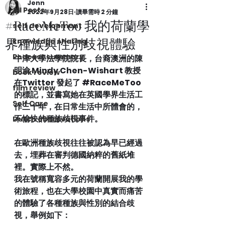
Jenn
All Posts
2022年9月28日
讀畢需時 2 分鐘
#RaceMeToo 我的荷蘭學
self development
界種族與性別歧視體驗
knowledge sharing
Podcast summary
牛津大學法學院院長，台裔澳洲的陳
明渝 Mindy Chen-Wishart 教授
book review
在Twitter 發起了 
#RaceMeToo
film review
的標記，並書寫她在英國學界生活工
Self Care
作三十年，在日常生活中所體會的，
不愉快的種族歧視事件。
Dutch observations
在歐洲種族歧視往往被認為早已經過
去，埋葬在審判德國納粹的舊紙堆
裡。實際上不然。
我在號稱寬容多元的荷蘭開展我的學
術旅程，也在大學校園中真實而痛苦
的體驗了各種種族與性別的結合歧
視，舉例如下：