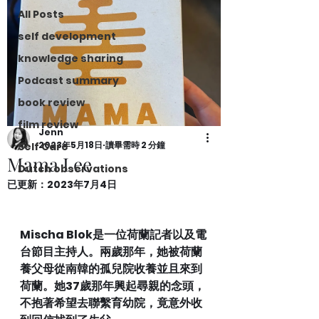
All Posts
self development
knowledge sharing
Podcast summary
book review
film review
Jenn
2023年5月18日
讀畢需時 2 分鐘
Self Care
Mama Lee
Dutch observations
已更新：
2023年7月4日
Mischa Blok是一位荷蘭記者以及電
台節目主持人。兩歲那年，她被荷蘭
養父母從南韓的孤兒院收養並且來到
荷蘭。她37歲那年興起尋親的念頭，
不抱著希望去聯繫育幼院，竟意外收