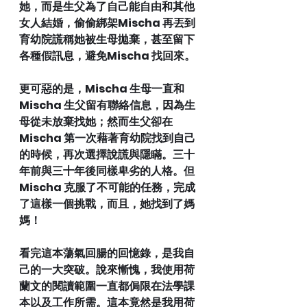
她，而是生父為了自己能自由和其他
女人結婚，偷偷綁架Mischa 再丟到
育幼院謊稱她被生母拋棄，甚至留下
各種假訊息，避免Mischa 找回來。
更可惡的是，Mischa 生母一直和
Mischa 生父留有聯絡信息，因為生
母從未放棄找她；然而生父卻在
Mischa 第一次藉著育幼院找到自己
的時候，再次選擇說謊與隱瞞。三十
年前與三十年後同樣卑劣的人格。但
Mischa 克服了不可能的任務，完成
了這樣一個挑戰，而且，她找到了媽
媽！
看完這本蕩氣回腸的回憶錄，是我自
己的一大突破。說來慚愧，我使用荷
蘭文的閱讀範圍一直都侷限在法學課
本以及工作所需。這本竟然是我用荷