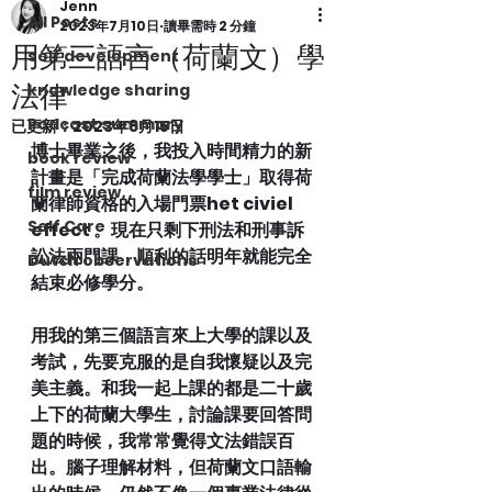
Jenn
All Posts
2023年7月10日
讀畢需時 2 分鐘
用第三語言（荷蘭文）學
self development
法律
knowledge sharing
Podcast summary
已更新：
2023年8月15日
博士畢業之後，我投入時間精力的新
book review
計畫是「完成荷蘭法學學士」取得荷
film review
蘭律師資格的入場門票het civiel 
Self Care
effect 。現在只剩下刑法和刑事訴
訟法兩門課，順利的話明年就能完全
Dutch observations
結束必修學分。
用我的第三個語言來上大學的課以及
考試，先要克服的是自我懷疑以及完
美主義。和我一起上課的都是二十歲
上下的荷蘭大學生，討論課要回答問
題的時候，我常常覺得文法錯誤百
出。腦子理解材料，但荷蘭文口語輸