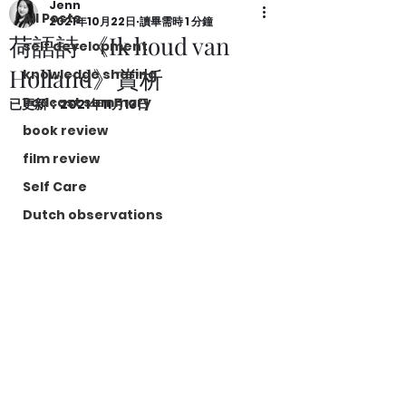
Jenn
All Posts
2021年10月22日
讀畢需時 1 分鐘
荷語詩 《Ik houd van
self development
Holland》賞析
knowledge sharing
Podcast summary
已更新：
2021年11月13日
book review
film review
Self Care
Dutch observations