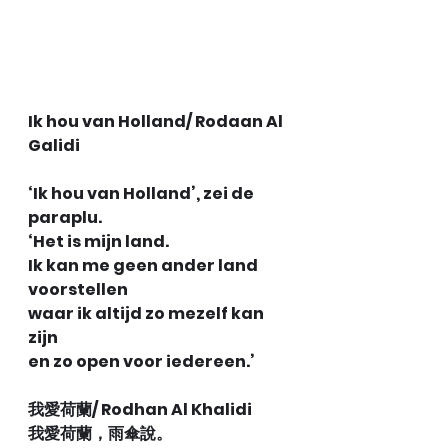
Ik hou van Holland/ Rodaan Al 
Galidi
‘Ik hou van Holland’, zei de 
paraplu.
‘Het is mijn land.
Ik kan me geen ander land 
voorstellen
waar ik altijd zo mezelf kan 
zijn 
en zo open voor iedereen.’ 
我愛荷蘭/ Rodhan Al Khalidi
我愛荷蘭，雨傘說。