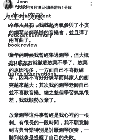
Jenn
All Posts
2023年6月18日
讀畢需時 1 分鐘
人生小突破
self development
今年六月初，我鼓起勇氣參與了小孩
knowledge sharing
的鋼琴老師舉辦的音樂會，並且彈了
Podcast summary
兩首曲子。
book review
film review
童年的時候我曾經學過鋼琴，但大概
在11歲左右就徹底放棄不學了。放棄
Self Care
的原因很多，一方面自己不喜歡練
Dutch observations
琴，因為不肯好好練琴而與家人的衝
突越來越大；其次我的鋼琴老師自己
並不喜歡音樂。總之整個學習氣氛很
差，我就順勢放棄了。
放棄鋼琴這件事曾經是我心裡的一根
刺。有很長的一段時間，我不願意聽
到古典音樂特別是討厭鋼琴演奏，一
聽到就像是提醒了自己的失敗。