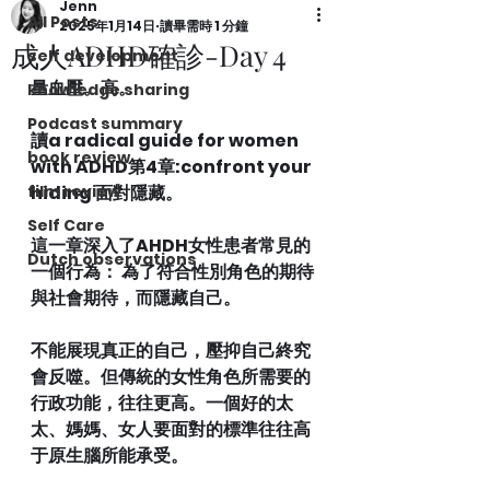
Jenn
All Posts
2025年1月14日
讀畢需時 1 分鐘
成人ADHD確診-Day 4
self development
量血壓。高。
knowledge sharing
Podcast summary
讀a radical guide for women 
book review
with ADHD第4章:confront your 
film review
hiding 面對隱藏。
Self Care
這一章深入了AHDH女性患者常見的
Dutch observations
一個行為： 為了符合性別角色的期待
與社會期待，而隱藏自己。
不能展現真正的自己，壓抑自己終究
會反噬。但傳統的女性角色所需要的
行政功能，往往更高。一個好的太
太、媽媽、女人要面對的標準往往高
于原生腦所能承受。