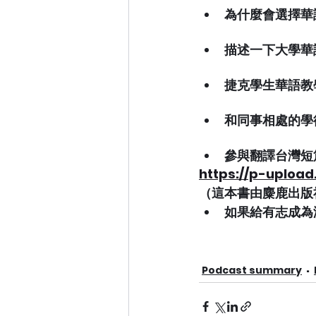
為什麼會選擇華
描述一下大學華
捷克學生華語教
和同事相處的學
參與翻譯台灣短
https://p-uploa
（這本書由麋鹿出版
如果給有志成為
Podcast summary