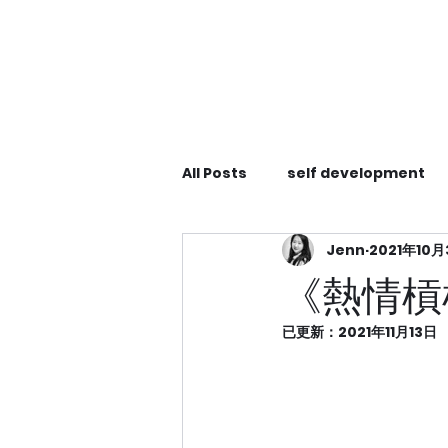
All Posts
self development
Jenn
2021年10
Self Care
Dutch observa
《熱情槓
已更新：
2021年11月13日