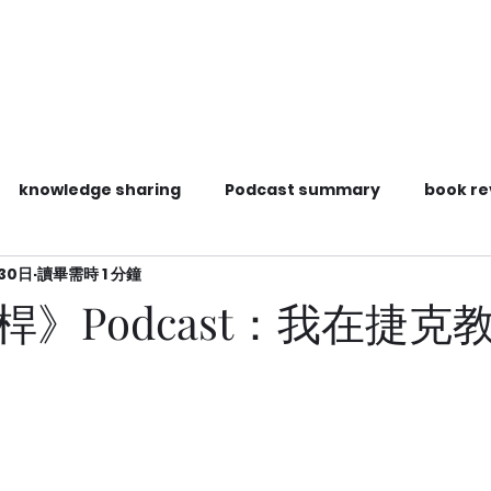
knowledge sharing
Podcast summary
book re
月30日
讀畢需時 1 分鐘
tions
桿》Podcast：我在捷克