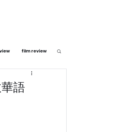
view
film review
教華語