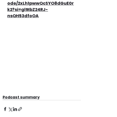
ode/2xLh1pwwQcSYO8dGuE0r
k2?si=gl9IbZ24RJ-
nsQH53dfoOA
Podcast summary