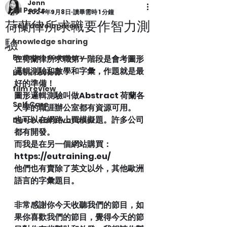
Jenn
All Posts
2024年9月8日
讀畢需時 1 分鐘
荷蘭律所求職要作智力測
self development
驗
knowledge sharing
Podcast summary
在荷蘭律所求職第一階段是會考圖形
邏輯測驗和數學和字彙，作題就是最
book review
好的準備！
film review
圖形邏輯測驗叫做Abstract 荷蘭各
Self Care
大學的職涯辦公室都有資源可用。
也可以在網路上買模擬題。許多公司
Dutch observations
都有開發。
而我是在另一個網站購買：
https://eutraining.eu/
他們也有賣除了英文以外，其他歐洲
語言的字彙題目。
非常感謝你今天收聽我們的節目，如
果你喜歡我們的節目，覺得今天的節