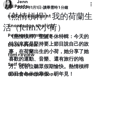
Jenn
All Posts
2022年1月1日
讀畢需時 1 分鐘
《熱情槓桿》我的荷蘭生
self development
活（JennX小荷）
knowledge sharing
Podcast summary
《熱情槓桿》聖誕冬休特輯：今天的
特別來賓是堅持要上節目說自己的故
book review
事，在荷蘭出生的小荷，她分享了她
film review
喜歡的運動、音樂、還有旅行的地
Self Care
方。祝各位聽眾假期愉快。熱情槓桿
節目會冬休放寒假，明年見！ 
Dutch observations