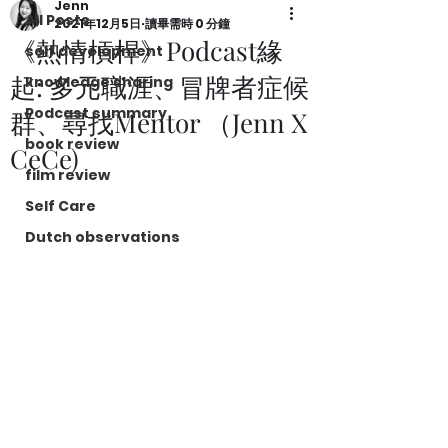
Jenn
All Posts
2021年12月5日
讀畢需時 0 分鐘
《熱情槓桿》Podcast緣
self development
起: 多元職涯、冒牌者症候
knowledge sharing
Podcast summary
群、尋找Mentor （Jenn X
book review
CeCe)
film review
Self Care
Dutch observations